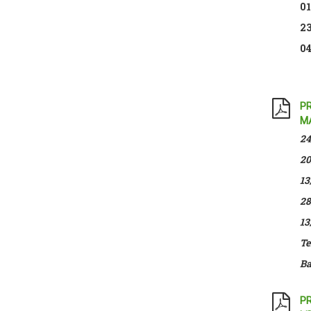
01
23
04
PR
MA
24
20
13
28
13
Te
Ba
PR