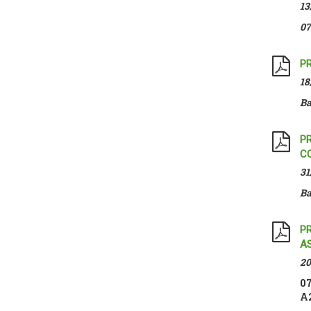
13
07
PR
18
Ba
P
C
31
Ba
P
A
20
07
A