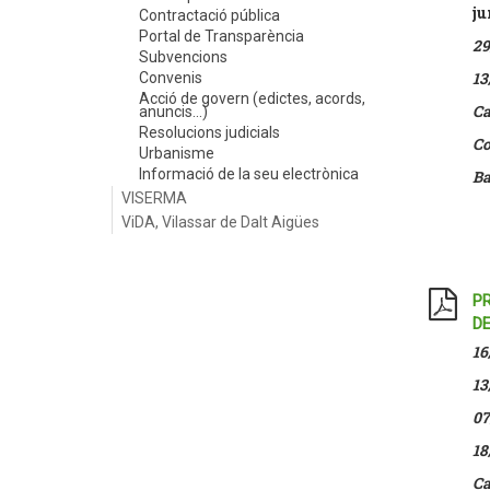
j
Contractació pública
Portal de Transparència
29
Subvencions
13
Convenis
Acció de govern (edictes, acords,
Ca
anuncis...)
Resolucions judicials
Co
Urbanisme
Informació de la seu electrònica
Ba
VISERMA
ViDA, Vilassar de Dalt Aigües
PR
DE
16
13
07
18
Ca