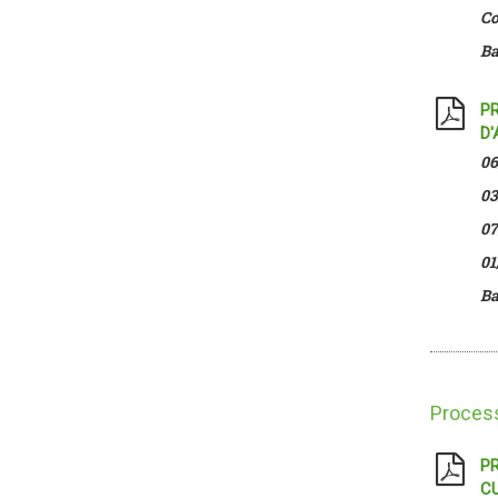
Co
Ba
PR
D'
06
03
07
01
Ba
Proces
PR
CU