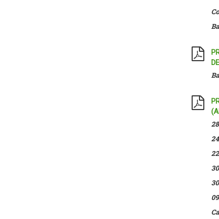
Co
Ba
PR
D
Ba
P
(A
28
24
22
30
3
09
Ca