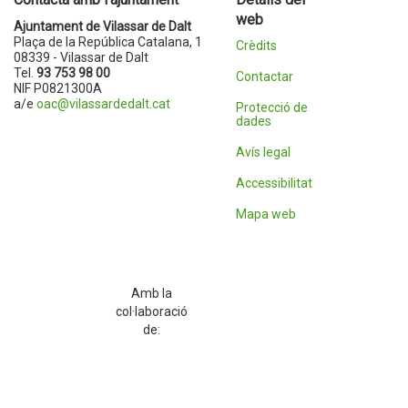
web
Ajuntament de Vilassar de Dalt
Plaça de la República Catalana, 1
Crèdits
08339 - Vilassar de Dalt
Tel.
93 753 98 00
Contactar
NIF P0821300A
a/e
oac@vilassardedalt.cat
Protecció de
dades
Avís legal
Accessibilitat
Mapa web
Amb la
col·laboració
de: