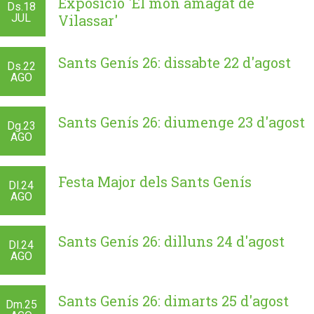
Exposició 'El món amagat de
Ds.
18
JUL
Vilassar'
Sants Genís 26: dissabte 22 d'agost
Ds.
22
AGO
Sants Genís 26: diumenge 23 d'agost
Dg.
23
AGO
Festa Major dels Sants Genís
Dl.
24
AGO
Sants Genís 26: dilluns 24 d'agost
Dl.
24
AGO
Sants Genís 26: dimarts 25 d'agost
Dm.
25