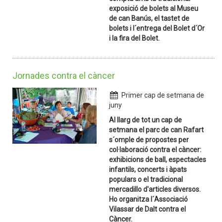
exposició de bolets al Museu
de can Banús, el tastet de
bolets i l´entrega del Bolet d´Or
i la fira del Bolet.
Jornades contra el càncer
Primer cap de setmana de
juny
Al llarg de tot un cap de
setmana el parc de can Rafart
s´omple de propostes per
col·laboració contra el càncer:
exhibicions de ball, espectacles
infantils, concerts i àpats
populars o el tradicional
mercadillo d'articles diversos.
Ho organitza l´Associació
Vilassar de Dalt contra el
Càncer.