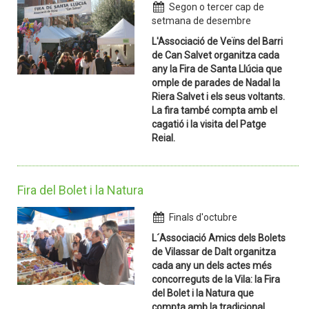
Segon o tercer cap de
setmana de desembre
L'Associació de Veïns del Barri
de Can Salvet organitza cada
any la Fira de Santa Llúcia que
omple de parades de Nadal la
Riera Salvet i els seus voltants.
La fira també compta amb el
cagatió i la visita del Patge
Reial.
Fira del Bolet i la Natura
Finals d'octubre
L´Associació Amics dels Bolets
de Vilassar de Dalt organitza
cada any un dels actes més
concorreguts de la Vila: la Fira
del Bolet i la Natura que
compta amb la tradicional