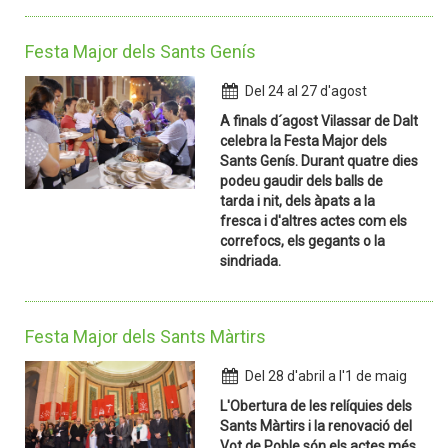
Festa Major dels Sants Genís
Del 24 al 27 d'agost
A finals d´agost Vilassar de Dalt
celebra la Festa Major dels
Sants Genís. Durant quatre dies
podeu gaudir dels balls de
tarda i nit, dels àpats a la
fresca i d'altres actes com els
correfocs, els gegants o la
sindriada.
Festa Major dels Sants Màrtirs
Del 28 d'abril a l'1 de maig
L'Obertura de les relíquies dels
Sants Màrtirs i la renovació del
Vot de Poble són els actes més