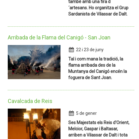
també amb una fira d
´artesans. Ho organitza el Grup
Sardanista de Vilassar de Dalt.
Arribada de la Flama del Canigó - San Joan
22 i 23 de juny
Tal i com mana la tradició, la
flama arribada des de la
Muntanya del Canigó encén la
foguera de Sant Joan.
Cavalcada de Reis
5 de gener
Ses Majestats els Reis d'Orient,
Melcior, Gaspar i Baltasar,
arriben a Vilassar de Dalt i tota