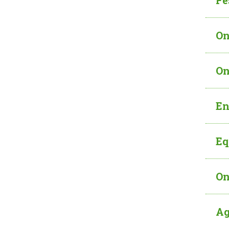
Fe
On
On
En
Eq
On
Ag