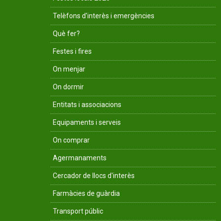
Telèfons d'interès i emergències
Què fer?
Festes i fires
On menjar
On dormir
Entitats i associacions
Equipaments i serveis
On comprar
Agermanaments
Cercador de llocs d'interès
Farmàcies de guàrdia
Transport públic