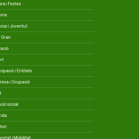
ura i Festes
isme
ncia i Joventut
 Gran
ació
rt
cipació i Entitats
esa i Ocupació
t
ció social
enda
tori
retat i Mobilitat