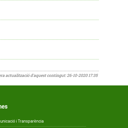
era actualització d'aquest contingut:
26-10-2020 17:35
mes
nicació i Transparència