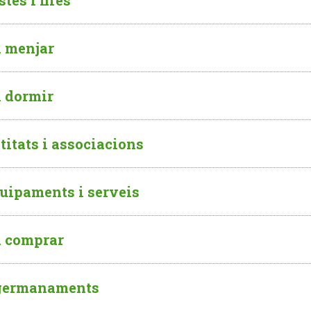
stes i fires
 menjar
 dormir
titats i associacions
uipaments i serveis
 comprar
ermanaments