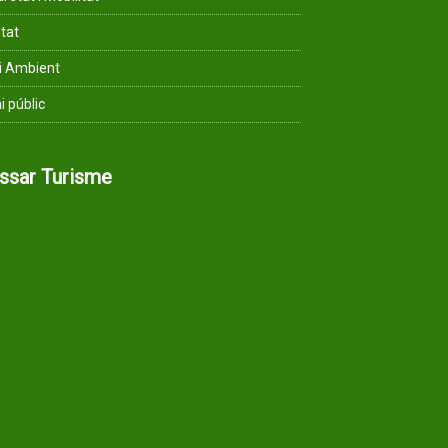
ltat
i Ambient
i públic
assar Turisme