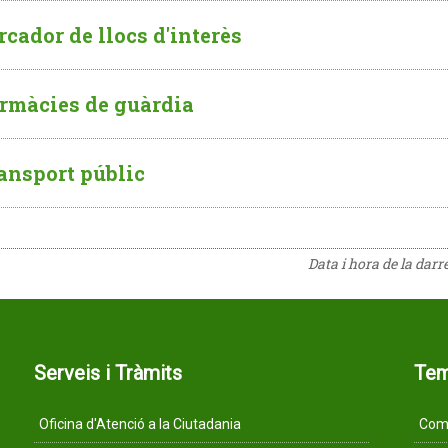
rcador de llocs d'interès
rmàcies de guàrdia
ansport públic
Data i hora de la darr
Serveis i Tràmits
Te
Oficina d'Atenció a la Ciutadania
Comu