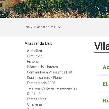
Inici
/
Vilassar de Dalt
Vil
Vilassar de Dalt
Actualitat
El municipi
Història
Ac
Informació d'interès
Com arribar a Vilassar de Dalt
Guia de carrers / Plànol
El
Festes locals 2026
Telèfons d'interès i emergències
Què fer?
Festes i fires
Hi
On menjar