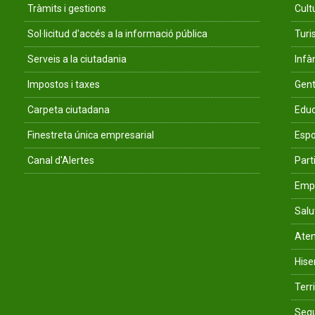
Tràmits i gestions
Cult
Sol·licitud d'accés a la informació pública
Tur
Serveis a la ciutadania
Infà
Impostos i taxes
Gent
Carpeta ciutadana
Educ
Finestreta única empresarial
Espo
Canal d'Alertes
Parti
Empr
Salu
Aten
His
Terri
Segu