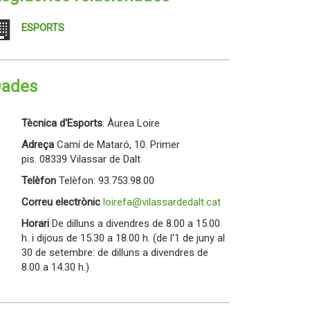
ESPORTS
ades
Tècnica d'Esports
: Àurea Loire
Adreça
Camí de Mataró, 10. Primer
pis. 08339 Vilassar de Dalt
Telèfon
Telèfon: 93.753.98.00
Correu electrònic
loirefa@vilassardedalt.cat
Horari
De dilluns a divendres de 8.00 a 15.00
h. i dijous de 15.30 a 18.00 h. (de l'1 de juny al
30 de setembre: de dilluns a divendres de
8.00 a 14.30 h.)