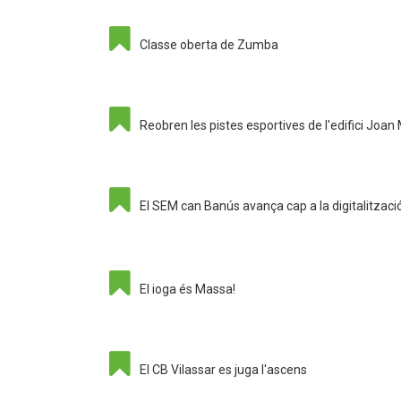
Classe oberta de Zumba
Reobren les pistes esportives de l'edifici Joan
El SEM can Banús avança cap a la digitalitzaci
El ioga és Massa!
El CB Vilassar es juga l'ascens