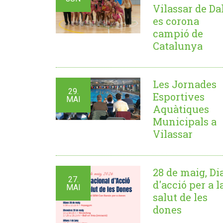
Vilassar de Da
es corona
campió de
Catalunya
Les Jornades
29.
Esportives
MAI
Aquàtiques
Municipals a
Vilassar
28 de maig, Di
27.
d'acció per a l
MAI
salut de les
dones