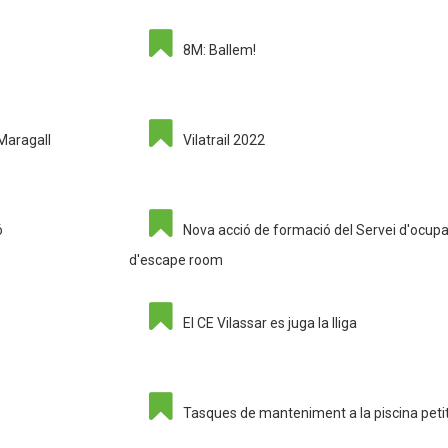
8M: Ballem!
 Maragall
Vilatrail 2022
ó
Nova acció de formació del Servei d'ocup
d'escape room
El CE Vilassar es juga la lliga
Tasques de manteniment a la piscina pet