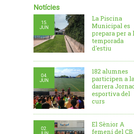
Notícies
La Piscina
15.
Municipal es
JUN
prepara per a 
temporada
d'estiu
182 alumnes
04.
participen a l
JUN
darrera Jorna
esportiva del
curs
El Sènior A
02.
femení del CB
JUN