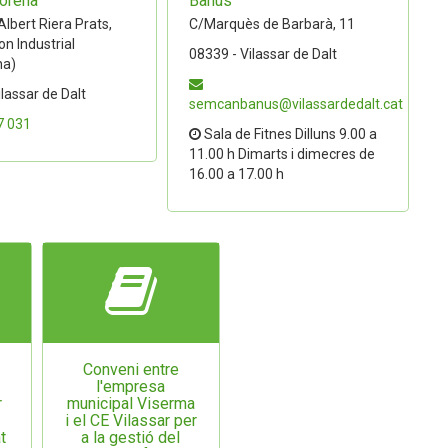
orena
Banús
lbert Riera Prats,
C/Marquès de Barbarà, 11
on Industrial
08339 - Vilassar de Dalt
na)
lassar de Dalt
semcanbanus@vilassardedalt.cat
7 031
Sala de Fitnes Dilluns 9.00 a
11.00 h Dimarts i dimecres de
16.00 a 17.00 h
Conveni entre
l'empresa
r
municipal Viserma
i el CE Vilassar per
t
a la gestió del