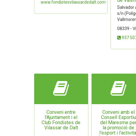
de Vallm
www.fondistesvilassardedalt.com
Salvador A
s/n (Políg
Vallmore
08339 - Vi
937 50
Conveni entre
Conveni amb el
l'Ajuntament i el
Consell Esportiu
Club Fondistes de
del Maresme pe
Vilassar de Dalt
la promoció de
l'esport i l'activita