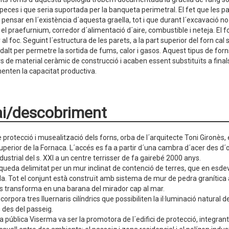
 peces i que seria suportada per la banqueta perimetral. El fet que les 
 pensar en l´existència d´aquesta graella, tot i que durant l´excavació n
el praefurnium, corredor d´alimentació d´aire, combustible i neteja. El f
 al foc. Seguint l´estructura de les parets, a la part superior del forn ca
 dalt per permetre la sortida de fums, calor i gasos. Aquest tipus de f
s de material ceràmic de construcció i acaben essent substituïts a finals
nten la capacitat productiva.
i/descobriment
e protecció i musealització dels forns, orba de l´arquitecte Toni Gironès,
uperior de la Fornaca. L´accés es fa a partir d´una cambra d´acer des d
dustrial del s. XXI a un centre terrisser de fa gairebé 2000 anys.
r queda delimitat per un mur inclinat de contenció de terres, que en esd
da. Tot el conjunt està construït amb sistema de mur de pedra granítica
s transforma en una barana del mirador cap al mar.
incorpora tres lluernaris cilíndrics que possibiliten la il·luminació natura
s des del passeig.
 pública Viserma va ser la promotora de l´edifici de protecció, integran