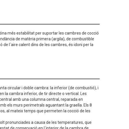
dóna més estabilitat per suportar les cambres de cocció
undància de matèria primera (argila), de combustible
ació de l´aire calent dins de les cambres, és idoni per la
ta circular i doble cambra: la inferior (de combustió), i
la cambra inferior, de tir directe o vertical. Les
central amb una columna central, reparada en
mb els murs perimetrals aguantant la graella. Els 8
sos, al mateix temps que permeten la cocció de les
molt pronunciades a causa de les temperatures, que
 estat de conservació en l´interior de la cambra de