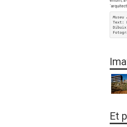
entorn, a 
´arquitec
Museu 
Text: 
Dibuix
Fotogr
Ima
Et 