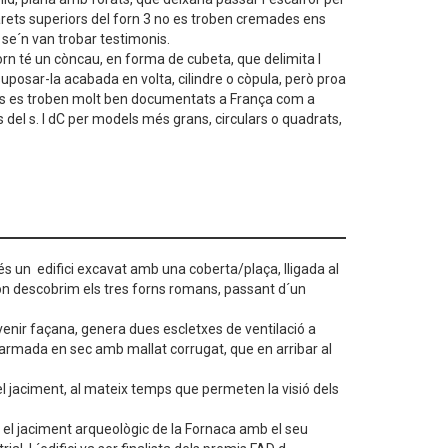
parets superiors del forn 3 no es troben cremades ens
o se´n van trobar testimonis.
orn té un còncau, en forma de cubeta, que delimita l
l suposar-la acabada en volta, cilindre o còpula, però proa
orns es troben molt ben documentats a França com a
 del s. I dC per models més grans, circulars o quadrats,
 és un edifici excavat amb una coberta/plaça, lligada al
´on descobrim els tres forns romans, passant d´un
evenir façana, genera dues escletxes de ventilació a
 armada en sec amb mallat corrugat, que en arribar al
l del jaciment, al mateix temps que permeten la visió dels
t el jaciment arqueològic de la Fornaca amb el seu