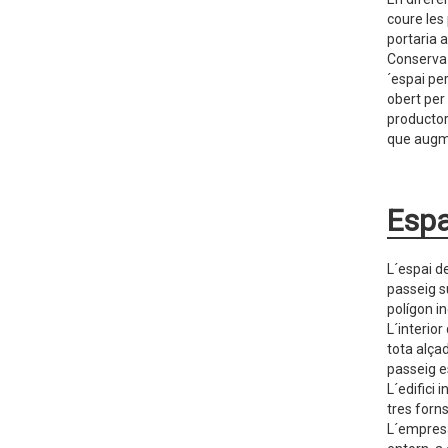
coure les
portaria a
Conserva 
´espai per
obert per
productor
que augme
Espa
L´espai d
passeig s
polígon in
L´interio
tota alça
passeig e
L´edifici 
tres forn
L´empresa