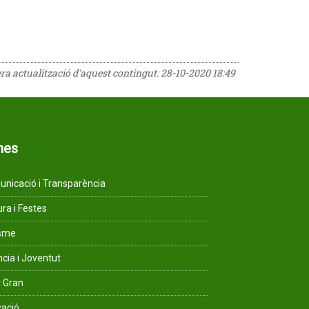
era actualització d'aquest contingut:
28-10-2020 18:49
mes
nicació i Transparència
ura i Festes
isme
ncia i Joventut
 Gran
ació