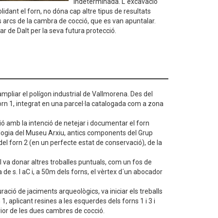
indeterminada. L´excavació
idant el forn, no dóna cap altre tipus de resultats
 arcs de la cambra de cocció, que es van apuntalar.
r de Dalt per la seva futura protecció.
 ampliar el polígon industrial de Vallmorena. Des del
forn 1, integrat en una parcel·la catalogada com a zona
nció amb la intenció de netejar i documentar el forn
ologia del Museu Arxiu, antics components del Grup
el forn 2 (en un perfecte estat de conservació), de la
 va donar altres troballes puntuals, com un fos de
e s. I aC i, a 50m dels forns, el vèrtex d´un abocador
ció de jaciments arqueològics, va iniciar els treballs
1, aplicant resines a les esquerdes dels forns 1 i 3 i
terior de les dues cambres de cocció.