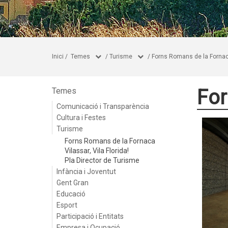
Inici
/
Temes
/
Turisme
/
Forns Romans de la Forna
For
Temes
Comunicació i Transparència
Cultura i Festes
Turisme
Forns Romans de la Fornaca
Vilassar, Vila Florida!
Pla Director de Turisme
Infància i Joventut
Gent Gran
Educació
Esport
Participació i Entitats
Empresa i Ocupació