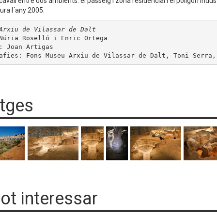
cavall entre dos ambients: el passeig i zona residencial i el polígon industr
tura l´any 2005.
Arxiu de Vilassar de Dalt
Núria Roselló i Enric Ortega

: Joan Artigas

afies: Fons Museu Arxiu de Vilassar de Dalt, Toni Serra,
tges
pot interessar