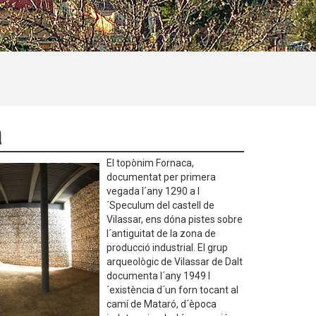
a
El topònim Fornaca,
documentat per primera
vegada l´any 1290 a l
´Speculum del castell de
Vilassar, ens dóna pistes sobre
l´antiguitat de la zona de
producció industrial. El grup
arqueològic de Vilassar de Dalt
documenta l´any 1949 l
´existència d´un forn tocant al
camí de Mataró, d´època