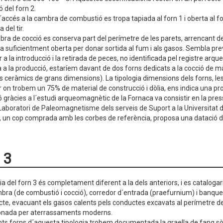
 del forn 2.
´accés a la cambra de combustió es tropa tapiada al forn 1 i oberta al for
 del tir.
bra de cocció es conserva part del perímetre de les parets, arrencant de 
a suficientment oberta per donar sortida al fum i als gasos. Sembla prev
 a la introducció i la retirada de peces, no identificada pel registre arque
a a la producció, estaríem davant de dos forns dedicats a la cocció de ma
ts ceràmics de grans dimensions). La tipologia dimensions dels forns, les 
 on trobem un 75% de material de construcció i dòlia, ens indica una pr
ó gràcies a l´estudi arqueomagnètic de la Fornaca va consistir en la pres
l Laboratori de Paleomagnetisme dels serveis de Suport a la Universitat 
, un cop comprada amb les corbes de referència, proposa una datació de la
 3
ia del forn 3 és completament diferent a la dels anteriors, i es catalogar
bra (de combustió i cocció), corredor d´entrada (praefurnium) i banquet
recte, evacuant els gasos calents pels conductes excavats al perímetre de 
ionada per aterrassaments moderns.
nts forns d´aquesta tipologia trobem documentada la graella de fang sòli