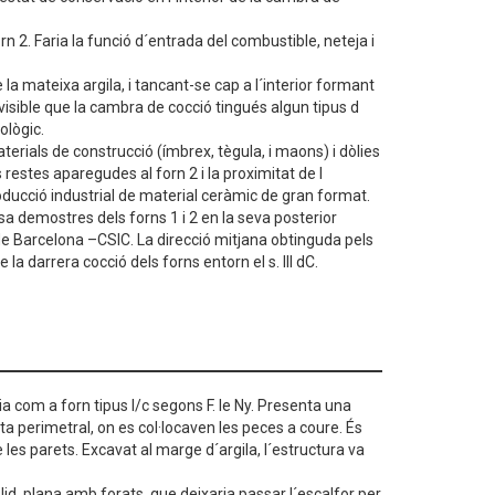
n 2. Faria la funció d´entrada del combustible, neteja i
la mateixa argila, i tancant-se cap a l´interior formant
isible que la cambra de cocció tingués algun tipus d
ològic.
terials de construcció (ímbrex, tègula, i maons) i dòlies
restes aparegudes al forn 2 i la proximitat de l
oducció industrial de material ceràmic de gran format.
sa demostres dels forns 1 i 2 en la seva posterior
de Barcelona –CSIC. La direcció mitjana obtinguda pels
 darrera cocció dels forns entorn el s. III dC.
ia com a forn tipus I/c segons F. le Ny. Presenta una
a perimetral, on es col·locaven les peces a coure. És
les parets. Excavat al marge d´argila, l´estructura va
d, plana amb forats, que deixaria passar l´escalfor per