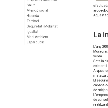
Salut
efectuada
Atenció social
arqueològ
Aquest fo
Hisenda
Territori
Seguretat i Mobilitat
Igualtat
La i
Medi Ambient
Espai públic
L´any 2002
Museu arx
verda.
Sota la di
existent 
Arqueolog
mateixa ti
El seguim
cabana de
de mitjans
L´empresa
de consoli
realitzant