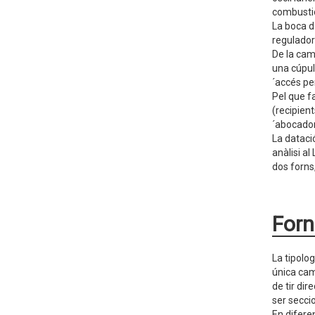
combustió
La boca d
reguladora
De la cam
una cúpul
´accés per
Pel que f
(recipien
´abocador
La dataci
anàlisi a
dos forns
Forn
La tipolog
única cam
de tir di
ser secc
En difere