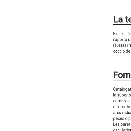
La t
Els tres 
i aporta 
(fusta) i 
cocció de
Forn
Catalogats
la superio
cambres d
diferents
arcs radi
peces dip
Les paret
oscil·lar