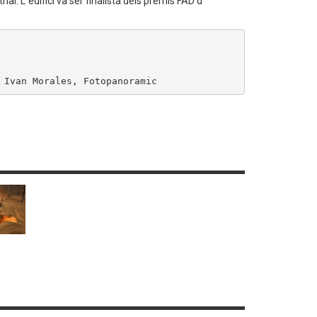
ial. L´edifici va ser finalista dels premis FAD d
 Ivan Morales, Fotopanoramic