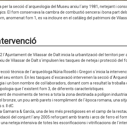
 per la secció d´arqueologia del Museu arxiu l´any 1981, netejant i consol
ics. El forn conservava la cambra de combustió sencera i bona part dels
rn, anomenat forn 1, es va incloure en el catàleg del patrimoni de Vilassa
ntervenció
 l´Ajuntament de Vilassar de Dalt inicia la urbanització del territori per
iu de Vilassar de Dalt s´impulsen les tasques de neteja i protecció del 
recció tècnica de l´arqueòloga Núria Roselló i Gregori s´inicia la interve
i el seu entorn. En les tasques d´excavació intervenen la secció d´Arque
ia i un bon nombre de col·laboradors, donant com a resultat la troballa d
pologia que l´existent forn 3, de diferents característiques.
ent de moviments de terres a tota la zona destinada a polígon industrial
l bronze, un pou amb parets i reompliment de l´època romana, una sitja d
 s. II dC.
 Gamarra & García, una de les més prestigioses en el camp de la restaura
dació del conjunt l´any 2005 reforçant amb tirants i arcs de ferro el forn 
 una neteja intensiva de totes les escorificacions i vitrificacions de l´in