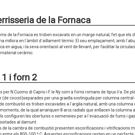
errisseria de la Fornaca
forns de la Fornaca es troben excavats en un marge natural, fet que els 
una millora en l´àmbit d´aïllament tèrmic. El seu emplaçament, amb l´ab
rica en aigua, i la seva orientació al vent de llevant, per facilitar la circul
 material ceràmic.
 1 i forn 2
 per N.Cuomo di Caprio i F. le Ny com a forns romans de tipus I/a. De plan
r (de cocció)separades per una graella sostinguda per columna central en 
e combustió es troben excavades a l´argila natural, amb una columna 
 moments, de la qual arranquen 8 arcs radials que enllacen la columna a
als configuren les obertures o xemeneies per a l´evacuació de fums i ga
ositades al damunt.
s de la cambra de combustió presenten escorificacions i vitrificacions 
ien entre els 800-100 ª C. Aquestes escorificacions resten en un perfecte