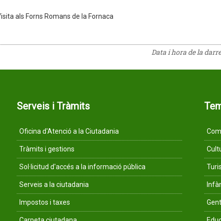
isita als Forns Romans de la Fornaca
Data i hora de la darr
Serveis i Tràmits
Te
Oficina d'Atenció a la Ciutadania
Comu
Tràmits i gestions
Cult
Sol·licitud d'accés a la informació pública
Tur
Serveis a la ciutadania
Infà
Impostos i taxes
Gent
Carpeta ciutadana
Educ