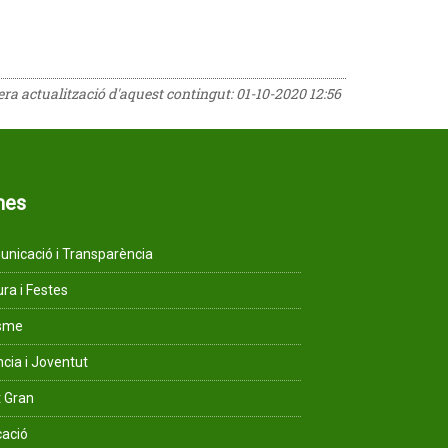
rera actualització d'aquest contingut:
01-10-2020 12:56
mes
nicació i Transparència
ura i Festes
isme
ncia i Joventut
 Gran
ació