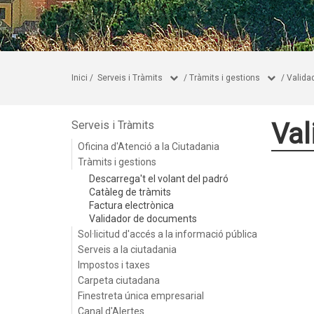
Inici
/
Serveis i Tràmits
/
Tràmits i gestions
/
Valida
Val
Serveis i Tràmits
Oficina d'Atenció a la Ciutadania
Tràmits i gestions
Descarrega't el volant del padró
Catàleg de tràmits
Factura electrònica
Validador de documents
Sol·licitud d'accés a la informació pública
Serveis a la ciutadania
Impostos i taxes
Carpeta ciutadana
Finestreta única empresarial
Canal d'Alertes