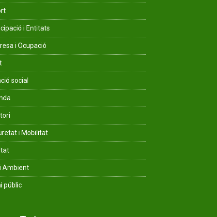
rt
cipació i Entitats
esa i Ocupació
t
ció social
enda
tori
retat i Mobilitat
ltat
i Ambient
i públic