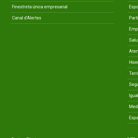
Finestreta única empresarial
Espo
Canal d'Alertes
Parti
Empr
Salu
Aten
His
Terri
Segu
Igua
Med
Espa