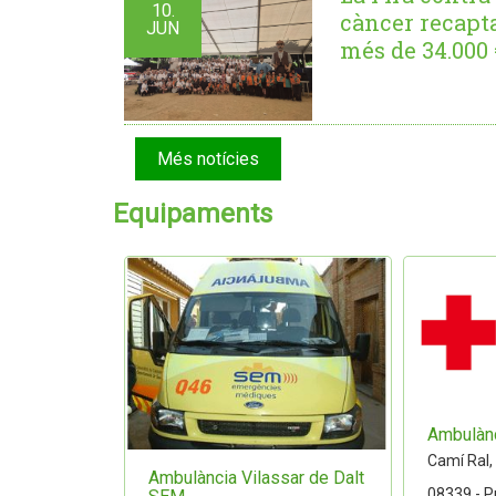
10.
càncer recapt
JUN
més de 34.000 
Més notícies
Equipaments
Ambulànc
Camí Ral,
Ambulància Vilassar de Dalt
08339 - P