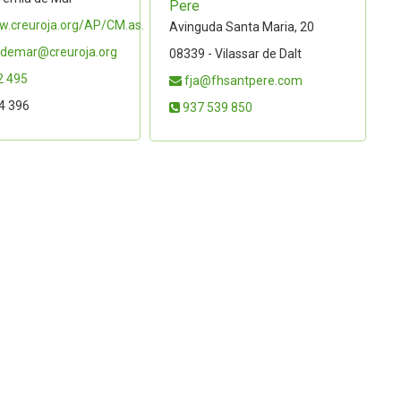
Pere
w.creuroja.org/AP/CM.as...
Avinguda Santa Maria, 20
demar@creuroja.org
08339 - Vilassar de Dalt
2 495
fja@fhsantpere.com
4 396
937 539 850