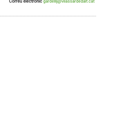
Correu electrònic
gardelllj@vilassardedalt.cat