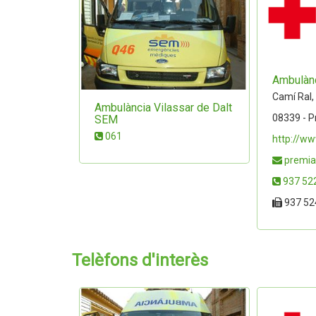
Ambulànc
Camí Ral,
Ambulància Vilassar de Dalt
08339 - P
SEM
061
http://ww
premia
937 52
937 52
Telèfons d'interès