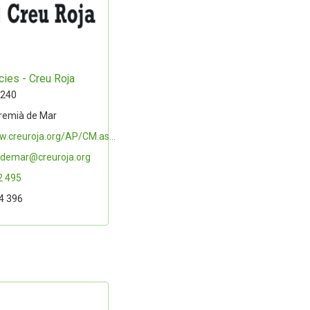
ies - Creu Roja
 240
remià de Mar
w.creuroja.org/AP/CM.as...
demar@creuroja.org
2 495
4 396