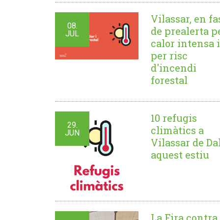
Vilassar, en fa
08.
de prealerta p
JUL
calor intensa i
per risc
d'incendi
forestal
10 refugis
29.
climàtics a
JUN
Vilassar de Da
aquest estiu
La Fira contra 