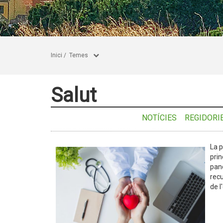
Inici
/
Temes
Salut
NOTÍCIES
REGIDORI
La p
prin
pand
recu
de l