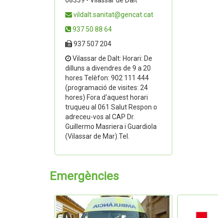
08339 - Vilassar de Dalt
vildalt.sanitat@gencat.cat
937 50 88 64
937 507 204
Vilassar de Dalt: Horari: De
dilluns a divendres de 9 a 20
hores Telèfon: 902 111 444
(programació de visites: 24
hores) Fora d'aquest horari
truqueu al 061 Salut Respon o
adreceu-vos al CAP Dr.
Guillermo Masriera i Guardiola
(Vilassar de Mar).Tel.
Emergències