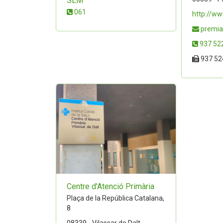
SEM
061
http://ww
premia
937 52
937 52
Centre d'Atenció Primària
Plaça de la República Catalana,
8