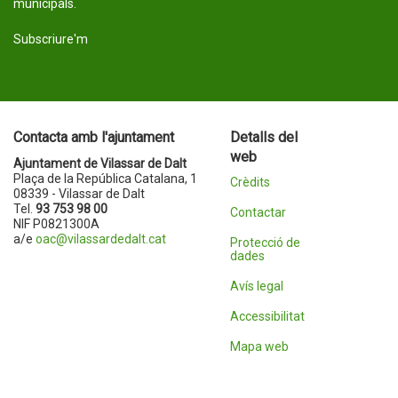
municipals.
Subscriure'm
Contacta amb l'ajuntament
Detalls del
web
Ajuntament de Vilassar de Dalt
Plaça de la República Catalana, 1
Crèdits
08339 - Vilassar de Dalt
Tel.
93 753 98 00
Contactar
NIF P0821300A
a/e
oac@vilassardedalt.cat
Protecció de
dades
Avís legal
Accessibilitat
Mapa web