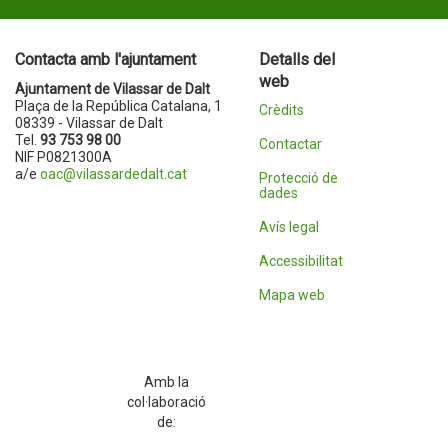
Contacta amb l'ajuntament
Detalls del
web
Ajuntament de Vilassar de Dalt
Plaça de la República Catalana, 1
Crèdits
08339 - Vilassar de Dalt
Tel.
93 753 98 00
Contactar
NIF P0821300A
a/e
oac@vilassardedalt.cat
Protecció de
dades
Avís legal
Accessibilitat
Mapa web
Amb la
col·laboració
de: