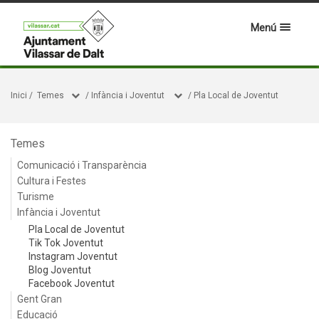
Menú
Inici
/
Temes
/
Infància i Joventut
/
Pla Local de Joventut
Temes
Comunicació i Transparència
Cultura i Festes
Turisme
Infància i Joventut
Pla Local de Joventut
Tik Tok Joventut
Instagram Joventut
Blog Joventut
Facebook Joventut
Gent Gran
Educació