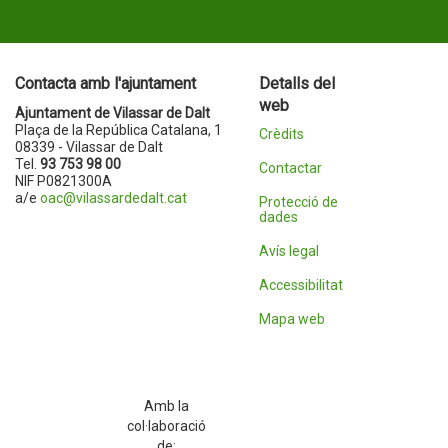
Contacta amb l'ajuntament
Detalls del
web
Ajuntament de Vilassar de Dalt
Plaça de la República Catalana, 1
Crèdits
08339 - Vilassar de Dalt
Tel.
93 753 98 00
Contactar
NIF P0821300A
a/e
oac@vilassardedalt.cat
Protecció de
dades
Avís legal
Accessibilitat
Mapa web
Amb la
col·laboració
de: