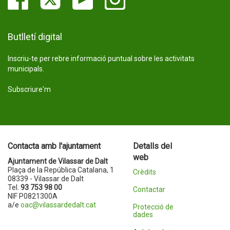
Butlletí digital
Inscriu-te per rebre informació puntual sobre les activitats
municipals.
Subscriure'm
Contacta amb l'ajuntament
Detalls del
web
Ajuntament de Vilassar de Dalt
Plaça de la República Catalana, 1
Crèdits
08339 - Vilassar de Dalt
Tel.
93 753 98 00
Contactar
NIF P0821300A
a/e
oac@vilassardedalt.cat
Protecció de
dades