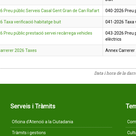
6 Preu públic Serveis Casal Gent Gran de Can Rafart
040-2026 Preu p
 Taxa verificació habitatge buit
041-2026 Taxa v
 Preu públic prestació servei recàrrega vehicles
043-2026 Preu p
s
elèctrics
arrerer 2026 Taxes
Annex Carrerer
Data i hora de la dar
Serveis i Tràmits
Te
Oficina d'Atenció a la Ciutadania
Comu
Tràmits i gestions
Cult