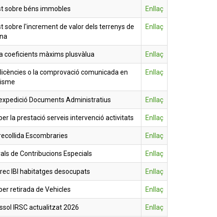
t sobre béns immobles
Enllaç
 sobre l'increment de valor dels terrenys de
Enllaç
ana
a coeficients màxims plusvàlua
Enllaç
licències o la comprovació comunicada en
Enllaç
nisme
expedició Documents Administratius
Enllaç
r la prestació serveis intervenció activitats
Enllaç
ecollida Escombraries
Enllaç
ls de Contribucions Especials
Enllaç
ec IBI habitatges desocupats
Enllaç
er retirada de Vehicles
Enllaç
ssol IRSC actualitzat 2026
Enllaç