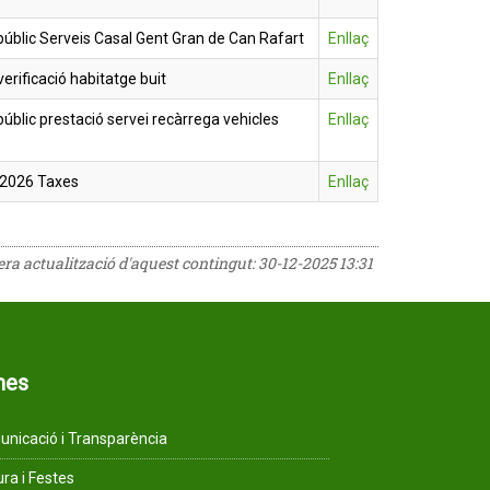
úblic Serveis Casal Gent Gran de Can Rafart
Enllaç
erificació habitatge buit
Enllaç
úblic prestació servei recàrrega vehicles
Enllaç
 2026 Taxes
Enllaç
rera actualització d'aquest contingut:
30-12-2025 13:31
mes
nicació i Transparència
ura i Festes