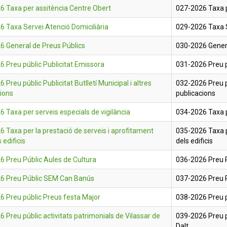
6 Taxa per assitència Centre Obert
027-2026 Taxa p
 Taxa Servei Atenció Domiciliària
029-2026 Taxa S
6 General de Preus Públics
030-2026 Genera
 Preu públic Publicitat Emissora
031-2026 Preu p
 Preu públic Publicitat Butlletí Municipal i altres
032-2026 Preu pú
ions
publicacions
 Taxa per serveis especials de vigilància
034-2026 Taxa pe
 Taxa per la prestació de serveis i aprofitament
035-2026 Taxa pe
 edificis
dels edificis
6 Preu Públic Aules de Cultura
036-2026 Preu P
6 Preu Públic SEM Can Banús
037-2026 Preu 
6 Preu públic Preus festa Major
038-2026 Preu p
 Preu públic activitats patrimonials de Vilassar de
039-2026 Preu pú
Dalt