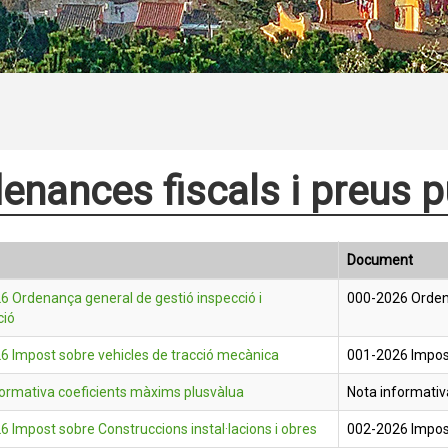
enances fiscals i preus 
Document
6 Ordenança general de gestió inspecció i
000-2026 Ordena
ció
6 Impost sobre vehicles de tracció mecànica
001-2026 Impost
formativa coeficients màxims plusvàlua
Nota informativ
 Impost sobre Construccions instal·lacions i obres
002-2026 Impost