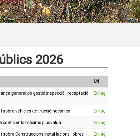
públics 2026
Url
nça general de gestió inspecció i recaptació
Enllaç
 sobre vehicles de tracció necànica
Enllaç
a coeficients màxims plusvàlua
Enllaç
 sobre Construccions instal·lacions i obres
Enllaç