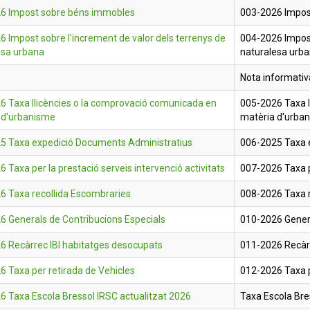
6 Impost sobre béns immobles
003-2026 Impos
 Impost sobre l'increment de valor dels terrenys de
004-2026 Impost
esa urbana
naturalesa urb
Nota informativ
6 Taxa llicències o la comprovació comunicada en
005-2026 Taxa l
 d'urbanisme
matèria d'urba
5 Taxa expedició Documents Administratius
006-2025 Taxa 
 Taxa per la prestació serveis intervenció activitats
007-2026 Taxa pe
6 Taxa recollida Escombraries
008-2026 Taxa r
6 Generals de Contribucions Especials
010-2026 Genera
6 Recàrrec IBI habitatges desocupats
011-2026 Recàrr
 Taxa per retirada de Vehicles
012-2026 Taxa p
6 Taxa Escola Bressol IRSC actualitzat 2026
Taxa Escola Bre