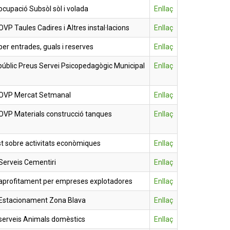
cupació Subsòl sòl i volada
Enllaç
P Taules Cadires i Altres instal·lacions
Enllaç
er entrades, guals i reserves
Enllaç
úblic Preus Servei Psicopedagògic Municipal
Enllaç
 OVP Mercat Setmanal
Enllaç
OVP Materials construcció tanques
Enllaç
t sobre activitats econòmiques
Enllaç
Serveis Cementiri
Enllaç
aprofitament per empreses explotadores
Enllaç
Estacionament Zona Blava
Enllaç
serveis Animals domèstics
Enllaç