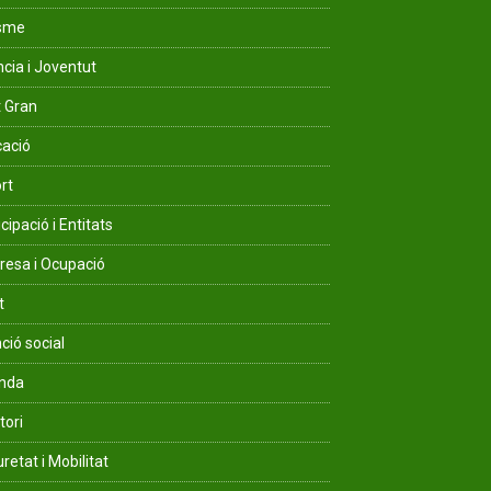
isme
ncia i Joventut
 Gran
ació
rt
cipació i Entitats
esa i Ocupació
t
ció social
enda
tori
retat i Mobilitat