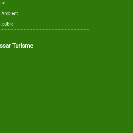
ltat
i Ambient
i públic
assar Turisme