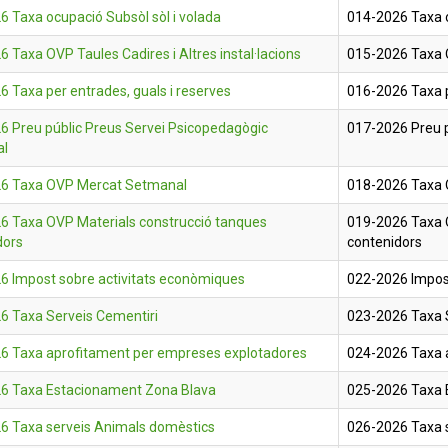
 Taxa ocupació Subsòl sòl i volada
014-2026 Taxa o
 Taxa OVP Taules Cadires i Altres instal·lacions
015-2026 Taxa OV
 Taxa per entrades, guals i reserves
016-2026 Taxa p
6 Preu públic Preus Servei Psicopedagògic
017-2026 Preu p
al
6 Taxa OVP Mercat Setmanal
018-2026 Taxa
6 Taxa OVP Materials construcció tanques
019-2026 Taxa 
dors
contenidors
6 Impost sobre activitats econòmiques
022-2026 Impos
6 Taxa Serveis Cementiri
023-2026 Taxa 
6 Taxa aprofitament per empreses explotadores
024-2026 Taxa 
6 Taxa Estacionament Zona Blava
025-2026 Taxa 
6 Taxa serveis Animals domèstics
026-2026 Taxa 