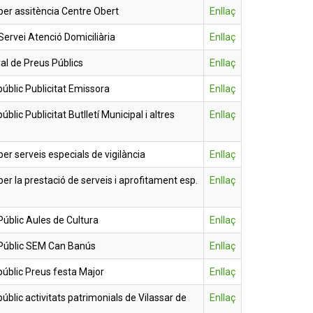
er assitència Centre Obert
Enllaç
ervei Atenció Domiciliària
Enllaç
l de Preus Públics
Enllaç
úblic Publicitat Emissora
Enllaç
blic Publicitat Butlletí Municipal i altres
Enllaç
r serveis especials de vigilància
Enllaç
r la prestació de serveis i aprofitament esp.
Enllaç
úblic Aules de Cultura
Enllaç
Públic SEM Can Banús
Enllaç
úblic Preus festa Major
Enllaç
blic activitats patrimonials de Vilassar de
Enllaç