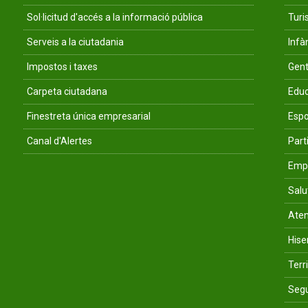
Sol·licitud d'accés a la informació pública
Tur
Serveis a la ciutadania
Infà
Impostos i taxes
Gent
Carpeta ciutadana
Educ
Finestreta única empresarial
Espo
Canal d'Alertes
Parti
Empr
Salu
Aten
His
Terri
Segu