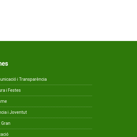
mes
nicació i Transparència
ura i Festes
isme
ncia i Joventut
 Gran
ació