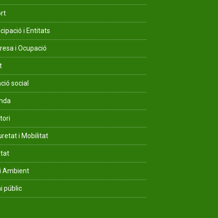
rt
cipació i Entitats
esa i Ocupació
t
ció social
enda
tori
retat i Mobilitat
ltat
i Ambient
i públic