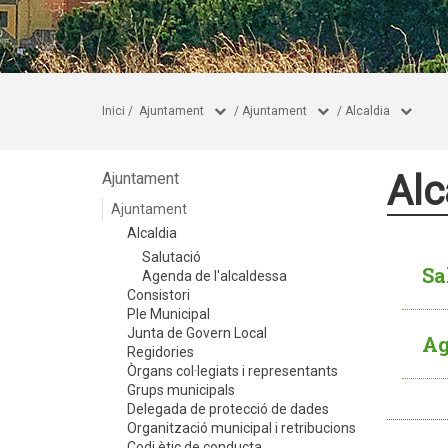
Inici
/
Ajuntament
/
Ajuntament
/
Alcaldia
Alc
Ajuntament
Ajuntament
Alcaldia
Salutació
Sa
Agenda de l'alcaldessa
Consistori
Ple Municipal
Junta de Govern Local
Ag
Regidories
Òrgans col·legiats i representants
Grups municipals
Delegada de protecció de dades
Organització municipal i retribucions
Codi ètic de conducta