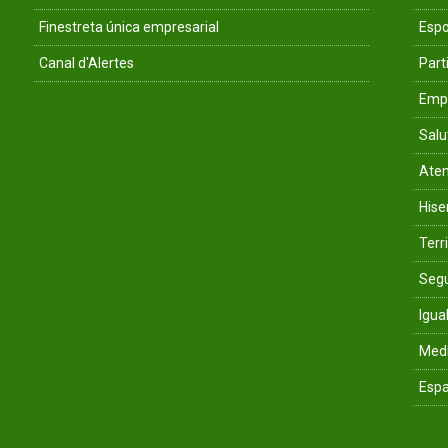
Finestreta única empresarial
Espo
Canal d'Alertes
Parti
Empr
Salu
Aten
His
Terri
Segu
Igua
Med
Espa