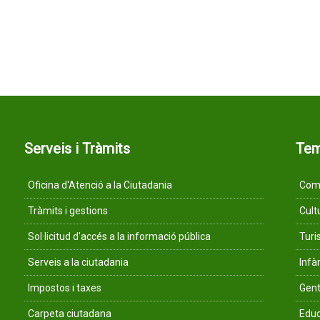
Serveis i Tràmits
Te
Oficina d'Atenció a la Ciutadania
Comu
Tràmits i gestions
Cult
Sol·licitud d'accés a la informació pública
Tur
Serveis a la ciutadania
Infà
Impostos i taxes
Gent
Carpeta ciutadana
Educ