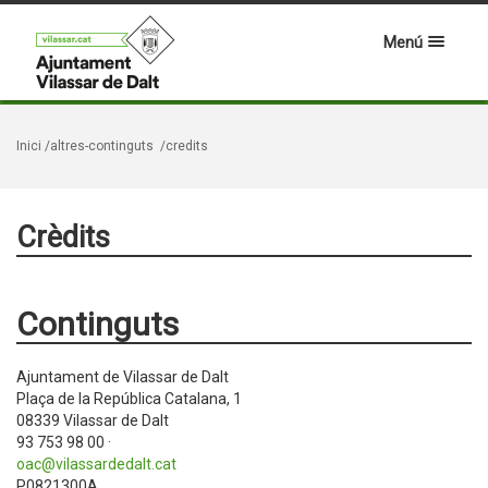
Menú
Inici
/altres-continguts
/credits
Crèdits
Continguts
Ajuntament de Vilassar de Dalt
Plaça de la República Catalana, 1
08339 Vilassar de Dalt
93 753 98 00 ·
oac@vilassardedalt.cat
P0821300A