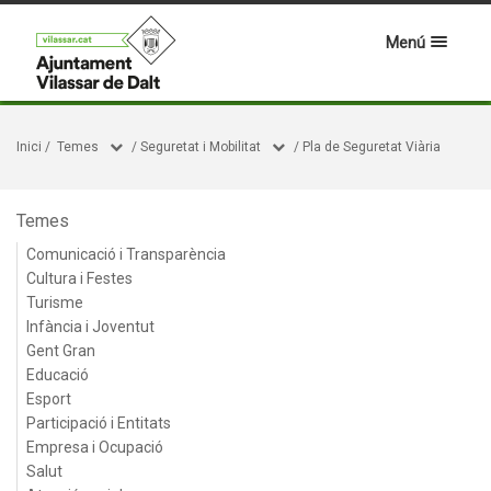
Menú
Inici
/
Temes
/
Seguretat i Mobilitat
/
Pla de Seguretat Viària
Temes
Comunicació i Transparència
Cultura i Festes
Turisme
Infància i Joventut
Gent Gran
Educació
Esport
Participació i Entitats
Empresa i Ocupació
Salut