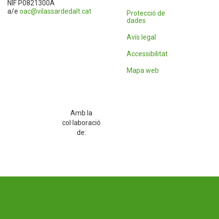
NIF P0821300A
a/e
oac@vilassardedalt.cat
Protecció de
dades
Avís legal
Accessibilitat
Mapa web
Amb la
col·laboració
de: