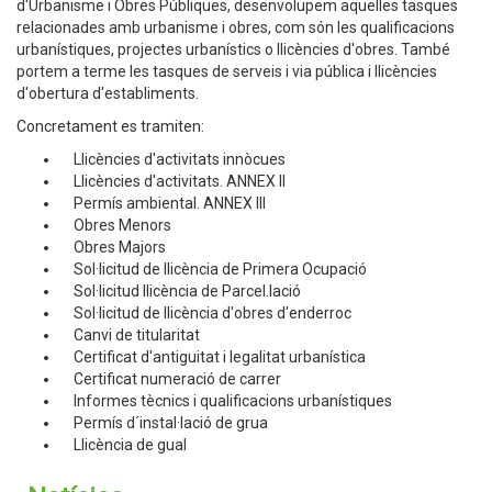
d'Urbanisme i Obres Públiques, desenvolupem aquelles tasques
relacionades amb urbanisme i obres, com són les qualificacions
urbanístiques, projectes urbanístics o llicències d'obres. També
portem a terme les tasques de serveis i via pública i llicències
d'obertura d'establiments.
Concretament es tramiten:
Llicències d'activitats innòcues
Llicències d'activitats. ANNEX II
Permís ambiental. ANNEX III
Obres Menors
Obres Majors
Sol·licitud de llicència de Primera Ocupació
Sol·licitud llicència de Parcel.lació
Sol·licitud de llicència d'obres d'enderroc
Canvi de titularitat
Certificat d'antiguitat i legalitat urbanística
Certificat numeració de carrer
Informes tècnics i qualificacions urbanístiques
Permís d´instal·lació de grua
Llicència de gual