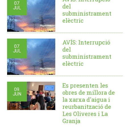
07.
del
JUL
subministrament
elèctric
AVÍS: Interrupció
07.
del
JUL
subministrament
elèctric
Es presenten les
09.
obres de millora de
JUN
la xarxa d'aigua i
reurbanització de
Les Oliveres i La
Granja