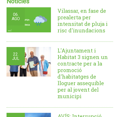
Notícies
Vilassar, en fase de
06.
prealerta per
AGO
intensitat de pluja i
risc d'inundacions
L'Ajuntament i
22.
Habitat 3 signen un
JUL
contracte per a la
promoció
d'habitatges de
lloguer assequible
per al jovent del
municipi
AVÍS: Interrupció