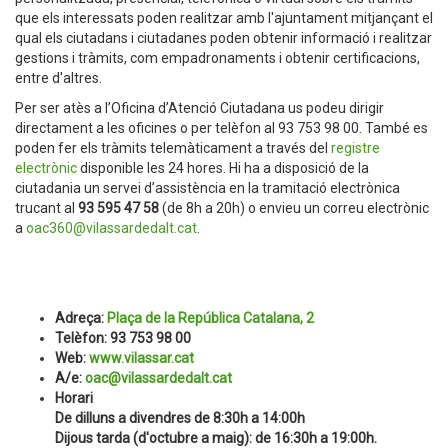
que els interessats poden realitzar amb l'ajuntament mitjançant el
qual els ciutadans i ciutadanes poden obtenir informació i realitzar
gestions i tràmits, com empadronaments i obtenir certificacions,
entre d'altres.
Per ser atès a l’Oficina d’Atenció Ciutadana us podeu dirigir
directament a les oficines o per telèfon al 93 753 98 00. També es
poden fer els tràmits telemàticament a través del
registre
electrònic
disponible les 24 hores. Hi ha a disposició de la
ciutadania un servei d’assistència en la tramitació electrònica
trucant al
93 595 47 58
(de 8h a 20h) o envieu un correu electrònic
a
oac360@vilassardedalt.cat
.
Adreça:
Plaça de la República Catalana, 2
Telèfon: 93 753 98 00
Web:
www.vilassar.cat
A/e:
oac@vilassardedalt.cat
Horari
De dilluns a divendres de 8:30h a 14:00h
Dijous tarda (d'octubre a maig): de 16:30h a 19:00h.