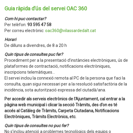
Guia ràpida d’ús del servei OAC 360
Com hi puc contactar?
Per telèfon:
93 595 47 58
Per correu electrònic:
oac360@vilassardedalt.cat
Horari
De dilluns a divendres, de 8 a 20 h
Quin tipus de consultes puc fer?
Procediment per a la presentació d’instàncies electròniques, ús de
plataformes de contractació, notificacions electròniques,
inscripcions telemàtiques…
El servei inclou la connexió remota al PC de la persona que faci la
consulta, quan sigui necessari per a la resolució satisfactòria de la
incidència, sota autorització expressa del ciutadà/ana.
Per accedir als serveis electrònics de l’Ajuntament, cal entrar a la
pàgina web municipal i clicar la secció Tràmits, des d’on es té
accés al Catàleg de Tràmits, Carpeta Ciutadana, Notificacions
Electròniques, Tràmits Electrònics, etc.
Quin tipus de consultes no puc fer?
No s’inclou atenció a problemes tecnològics dels equips o