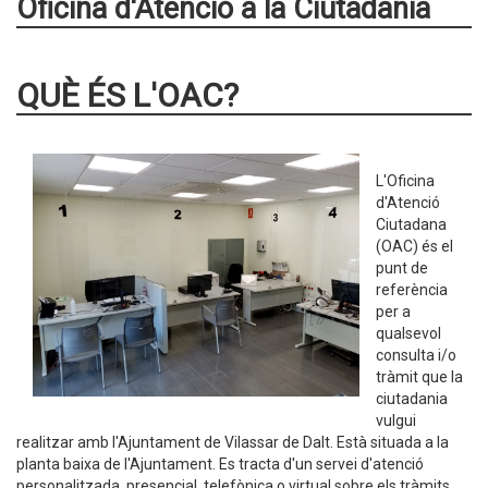
Oficina d'Atenció a la Ciutadania
QUÈ ÉS L'OAC?
L'Oficina
d'Atenció
Ciutadana
(OAC) és el
punt de
referència
per a
qualsevol
consulta i/o
tràmit que la
ciutadania
vulgui
realitzar amb l'Ajuntament de Vilassar de Dalt. Està situada a la
planta baixa de l'Ajuntament. Es tracta d'un servei d'atenció
personalitzada, presencial, telefònica o virtual sobre els tràmits