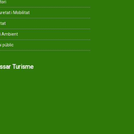
tori
retat i Mobilitat
ltat
i Ambient
i públic
assar Turisme