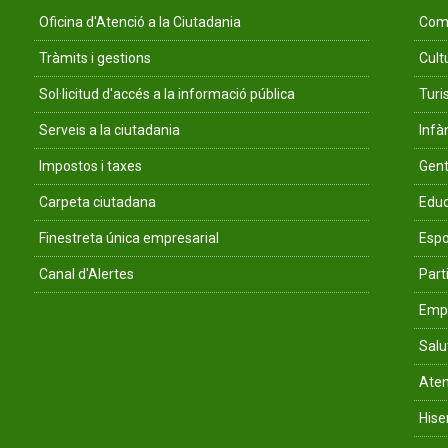
Oficina d'Atenció a la Ciutadania
Comu
Tràmits i gestions
Cult
Sol·licitud d'accés a la informació pública
Tur
Serveis a la ciutadania
Infà
Impostos i taxes
Gent
Carpeta ciutadana
Educ
Finestreta única empresarial
Espo
Canal d'Alertes
Parti
Empr
Salu
Aten
His