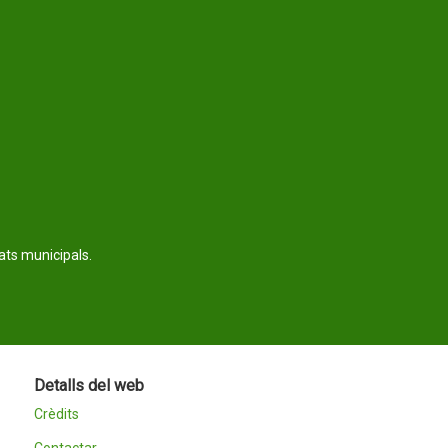
tats municipals.
Detalls del web
Crèdits