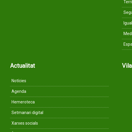
Terri
Segu
Igua
Med
Espa
Actualitat
Vil
Notícies
Agenda
Hemeroteca
Setmanari digital
Xarxes socials