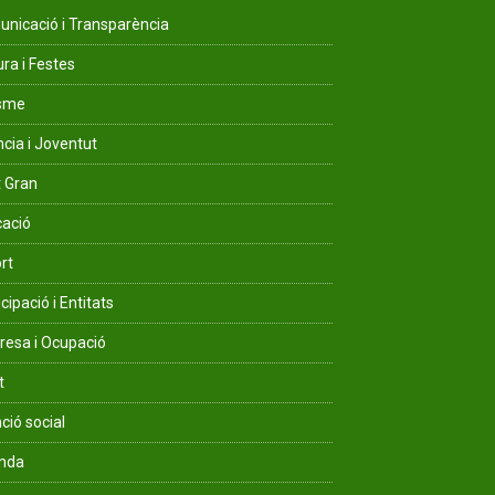
nicació i Transparència
ura i Festes
isme
ncia i Joventut
 Gran
ació
rt
cipació i Entitats
esa i Ocupació
t
ció social
enda