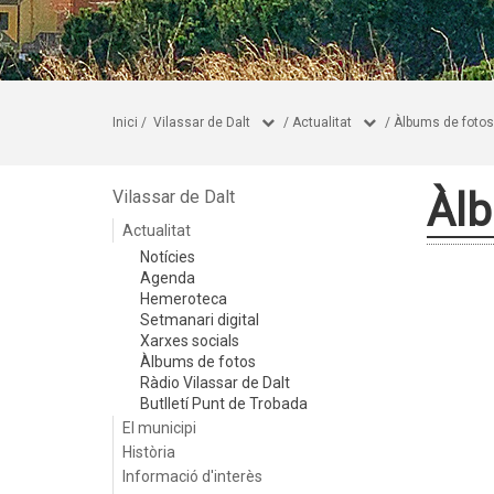
Inici
/
Vilassar de Dalt
/
Actualitat
/
Àlbums de fotos
Àlb
Vilassar de Dalt
Actualitat
Notícies
Agenda
Hemeroteca
Setmanari digital
Xarxes socials
Àlbums de fotos
Ràdio Vilassar de Dalt
Butlletí Punt de Trobada
El municipi
Història
Informació d'interès