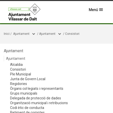
Menú
Inici
/
Ajuntament
/
Ajuntament
/
Consistori
Ajuntament
Ajuntament
Alcaldia
Consistori
Ple Municipal
Junta de Govern Local
Regidories
Òrgans col·legiats i representants
Grups municipals
Delegada de protecció de dades
Organització municipal i retribucions
Codi ètic de conducta
Retiment de comptes