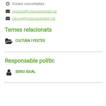
Visites concertades
igualms@vilassardedalt.cat
canorp@vilassardedalt.cat
Temes relacionats
CULTURA I FESTES
Responsable polític
SERGI IGUAL