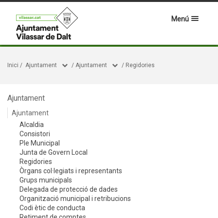
Menú
Inici
/
Ajuntament
/
Ajuntament
/
Regidories
Ajuntament
Ajuntament
Alcaldia
Consistori
Ple Municipal
Junta de Govern Local
Regidories
Òrgans col·legiats i representants
Grups municipals
Delegada de protecció de dades
Organització municipal i retribucions
Codi ètic de conducta
Retiment de comptes