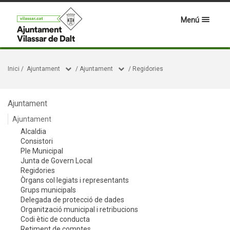
Menú
Inici
/
Ajuntament
/
Ajuntament
/
Regidories
Ajuntament
Ajuntament
Alcaldia
Consistori
Ple Municipal
Junta de Govern Local
Regidories
Òrgans col·legiats i representants
Grups municipals
Delegada de protecció de dades
Organització municipal i retribucions
Codi ètic de conducta
Retiment de comptes