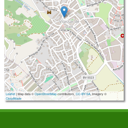
Leaflet
| Map data ©
OpenStreetMap
contributors,
CC-BY-SA
, Imagery ©
CloudMade