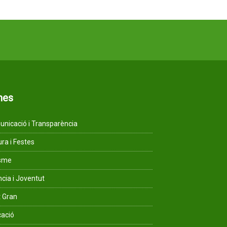
mes
nicació i Transparència
ura i Festes
isme
ncia i Joventut
 Gran
ació