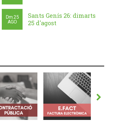
Sants Genís 26: dimarts
Dm.
25
AGO
25 d'agost