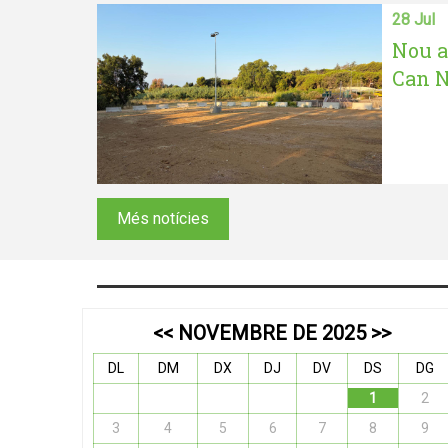
28 Jul
Nou a
Can N
Més notícies
<<
NOVEMBRE DE 2025
>>
DL
DM
DX
DJ
DV
DS
DG
1
2
3
4
5
6
7
8
9