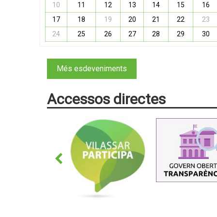
10
11
12
13
14
15
16
17
18
19
20
21
22
23
24
25
26
27
28
29
30
Més esdeveniments
Accessos directes