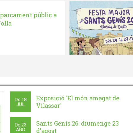
parcament públic a
olla
Exposició 'El món amagat de
Ds.
18
JUL
Vilassar'
Sants Genís 26: diumenge 23
Dg.
23
AGO
d'agost