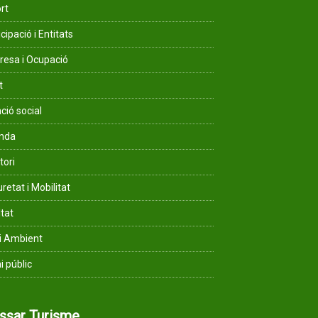
rt
cipació i Entitats
esa i Ocupació
t
ció social
enda
tori
retat i Mobilitat
ltat
i Ambient
i públic
assar Turisme