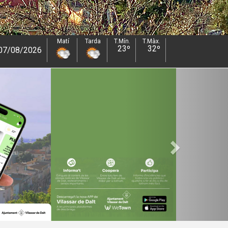
Matí
Tarda
T.Mín.
23º
endres 07/08/2026
T.Màx.
32º
Next
Dissabte
08/08/2026
Matí
Tarda
T.Mín.
24º
T.Màx.
32º