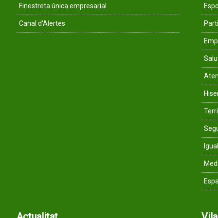
Finestreta única empresarial
Espo
Canal d'Alertes
Parti
Empr
Salu
Aten
His
Terri
Segu
Igua
Med
Espa
Actualitat
Vil