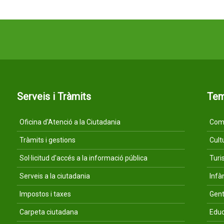
Serveis i Tràmits
Te
Oficina d'Atenció a la Ciutadania
Comu
Tràmits i gestions
Cult
Sol·licitud d'accés a la informació pública
Tur
Serveis a la ciutadania
Infà
Impostos i taxes
Gent
Carpeta ciutadana
Educ