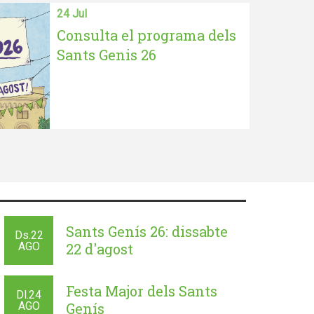
24 Jul
Consulta el programa dels
Sants Genis 26
Sants Genís 26: dissabte
Ds.
22
AGO
22 d'agost
Festa Major dels Sants
Dl.
24
AGO
Genís