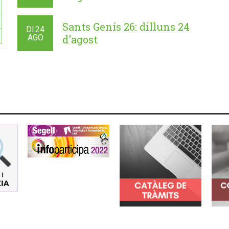
Sants Genís 26: dilluns 24
Dl.
24
AGO
d'agost