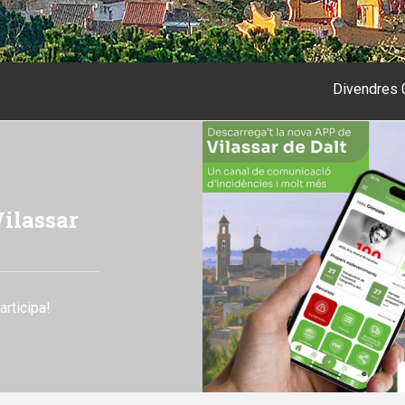
Div
6
ressupost