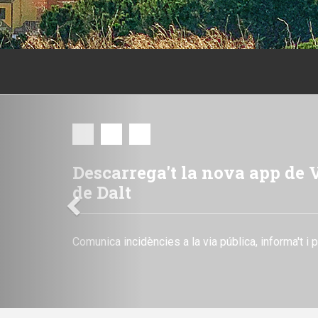
Previous
El pressupost municipal 202
Consulta tota la informació detallada sobre el p