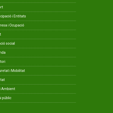
rt
cipació i Entitats
esa i Ocupació
t
ció social
enda
tori
retat i Mobilitat
ltat
i Ambient
i públic