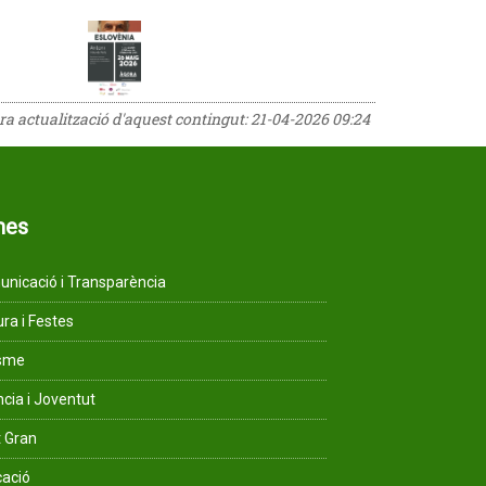
era actualització d'aquest contingut:
21-04-2026 09:24
mes
nicació i Transparència
ura i Festes
isme
ncia i Joventut
 Gran
ació