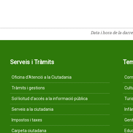
Data i hora de la darr
Serveis i Tràmits
Te
Oficina d'Atenció a la Ciutadania
Comu
Tràmits i gestions
Cult
Sol·licitud d'accés a la informació pública
Tur
Serveis a la ciutadania
Infà
Impostos i taxes
Gent
Carpeta ciutadana
Educ