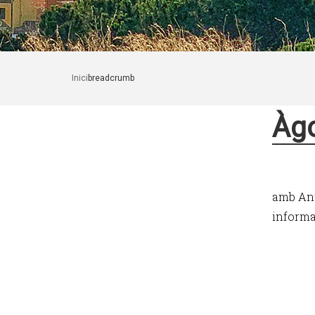
Inici
breadcrumb
Àgo
amb Anto
informa