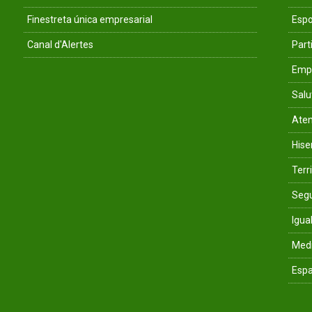
Finestreta única empresarial
Espo
Canal d'Alertes
Parti
Empr
Salu
Aten
His
Terri
Segu
Igua
Med
Espa