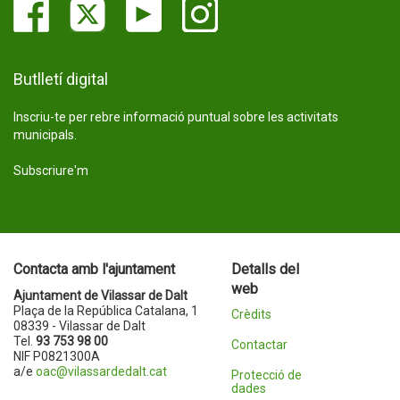
Butlletí digital
Inscriu-te per rebre informació puntual sobre les activitats
municipals.
Subscriure'm
Contacta amb l'ajuntament
Detalls del
web
Ajuntament de Vilassar de Dalt
Plaça de la República Catalana, 1
Crèdits
08339 - Vilassar de Dalt
Tel.
93 753 98 00
Contactar
NIF P0821300A
a/e
oac@vilassardedalt.cat
Protecció de
dades