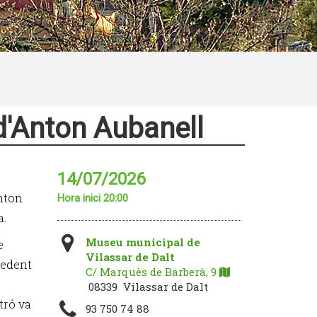
 d'Anton Aubanell
14/07/2026
nton
Hora inici 20:00
a.
Museu municipal de
e
Vilassar de Dalt
ecedent
C/ Marquès de Barberà, 9
08339 Vilassar de Dalt
tró va
93 750 74 88