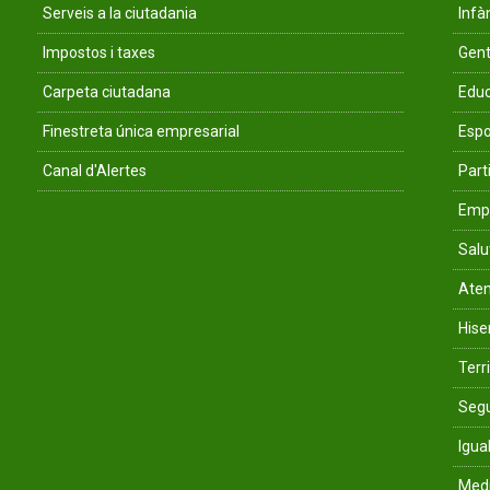
Serveis a la ciutadania
Infà
Impostos i taxes
Gent
Carpeta ciutadana
Educ
Finestreta única empresarial
Espo
Canal d'Alertes
Parti
Empr
Salu
Aten
His
Terri
Segu
Igua
Med