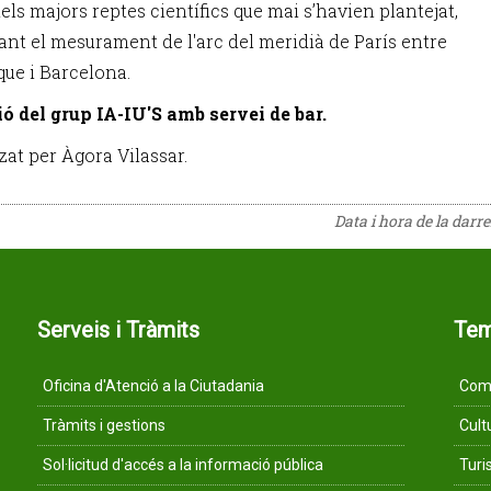
els majors reptes científics que mai s’havien plantejat,
ant el mesurament de l'arc del meridià de París entre
ue i Barcelona.
ó del grup IA-IU'S amb servei de bar.
zat per Àgora Vilassar.
Data i hora de la darr
Serveis i Tràmits
Te
Oficina d'Atenció a la Ciutadania
Comu
Tràmits i gestions
Cult
Sol·licitud d'accés a la informació pública
Tur