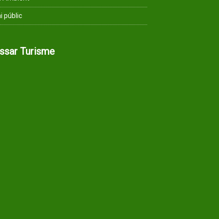
i públic
assar Turisme