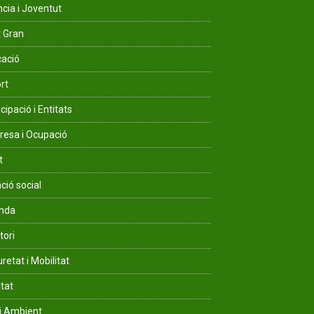
ncia i Joventut
 Gran
ació
rt
cipació i Entitats
esa i Ocupació
t
ció social
enda
tori
retat i Mobilitat
ltat
i Ambient