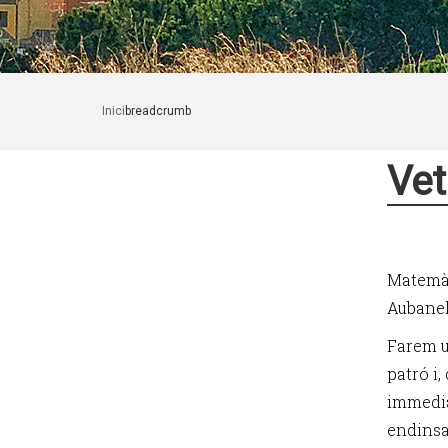
Inici
breadcrumb
Vet
Matemàt
Aubanell
Farem u
patró i,
immedia
endinsa