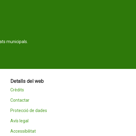
tats municipals.
Detalls del web
Crèdits
Contactar
Protecció de dades
Avís legal
Accessibilitat