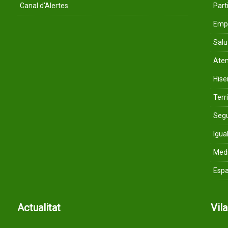
Canal d'Alertes
Parti
Empr
Salu
Aten
His
Terri
Segu
Igua
Med
Espa
Actualitat
Vil