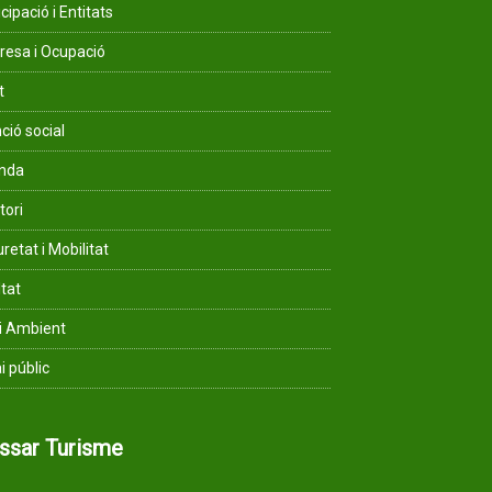
cipació i Entitats
esa i Ocupació
t
ció social
enda
tori
retat i Mobilitat
ltat
i Ambient
i públic
assar Turisme