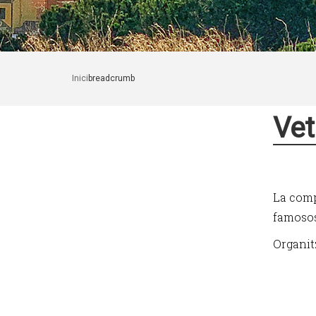
Inici
breadcrumb
Vet
La comp
famoso
Organit