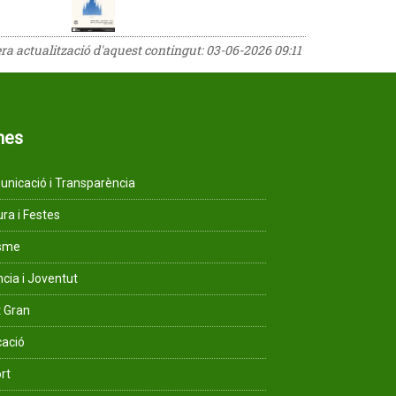
era actualització d'aquest contingut:
03-06-2026 09:11
mes
nicació i Transparència
ura i Festes
isme
ncia i Joventut
 Gran
ació
rt