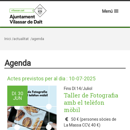
Menú
Inici
/actualitat
/agenda
Agenda
Actes previstos per al dia : 10-07-2025
Fins Dl.14/Juliol
Dl.
30
Taller de Fotografia
JUN
amb el telèfon
mòbil
50 € (persones sòcies de
La Massa CCV, 40 €)