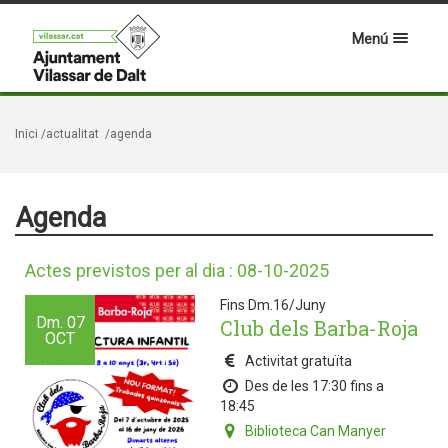
Menú
Inici
/actualitat
/agenda
Agenda
Actes previstos per al dia : 08-10-2025
Fins Dm.16/Juny
Dm.
07
Club dels Barba-Roja
OCT
Activitat gratuïta
Des de les 17:30 fins a
18:45
Biblioteca Can Manyer