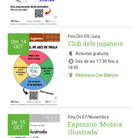
Fins Dm.09/Juny
Dm.
14
Club dels juganers
OCT
Activitat gratuïta
Des de les 17:30 fins a
18:45
Biblioteca Can Manyer
Fins Dv.07/Novembre
Dc.
15
Exposició 'Música
OCT
il·lustrada'