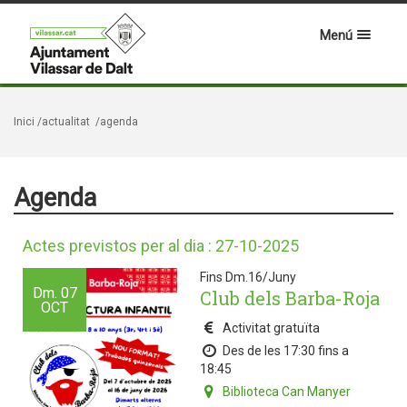
Menú
Inici
/actualitat
/agenda
Agenda
Actes previstos per al dia : 27-10-2025
Fins Dm.16/Juny
Dm.
07
Club dels Barba-Roja
OCT
Activitat gratuïta
Des de les 17:30 fins a
18:45
Biblioteca Can Manyer