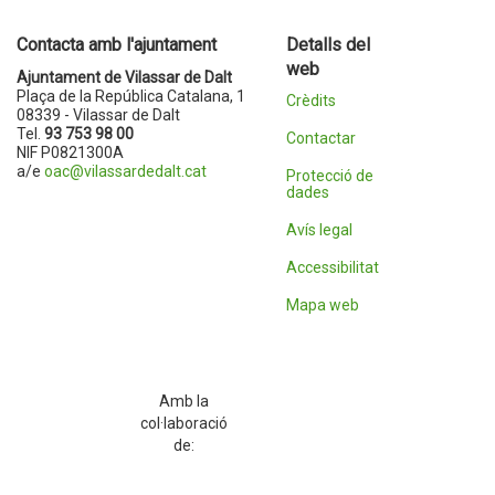
Contacta amb l'ajuntament
Detalls del
web
Ajuntament de Vilassar de Dalt
Plaça de la República Catalana, 1
Crèdits
08339 - Vilassar de Dalt
Tel.
93 753 98 00
Contactar
NIF P0821300A
a/e
oac@vilassardedalt.cat
Protecció de
dades
Avís legal
Accessibilitat
Mapa web
Amb la
col·laboració
de: