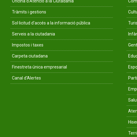
Oficina d'Atenció a la Ciutadania
Comu
Tràmits i gestions
Cult
Sol·licitud d'accés a la informació pública
Tur
Serveis a la ciutadania
Infà
Impostos i taxes
Gent
Carpeta ciutadana
Educ
Finestreta única empresarial
Espo
Canal d'Alertes
Parti
Empr
Salu
Aten
His
Terri