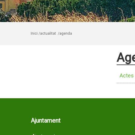
Inici
/actualitat
/agenda
Ag
Actes 
Ajuntament