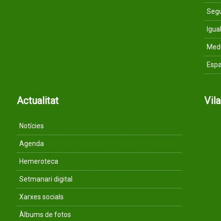
Segu
Igua
Med
Espa
Actualitat
Vil
Notícies
Agenda
Hemeroteca
Setmanari digital
Xarxes socials
Àlbums de fotos