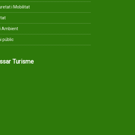
retat i Mobilitat
ltat
i Ambient
i públic
assar Turisme