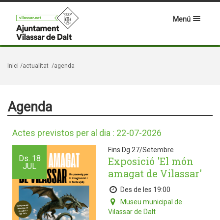
Menú
Inici
/actualitat
/agenda
Agenda
Actes previstos per al dia : 22-07-2026
Fins Dg.27/Setembre
Ds.
18
Exposició 'El món
JUL
amagat de Vilassar'
Des de les 19:00
Museu municipal de
Vilassar de Dalt