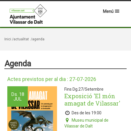
Menú
Inici
/actualitat
/agenda
Agenda
Actes previstos per al dia : 27-07-2026
Fins Dg.27/Setembre
Ds.
18
Exposició 'El món
JUL
amagat de Vilassar'
Des de les 19:00
Museu municipal de
Vilassar de Dalt