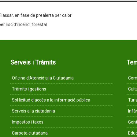
ilassar, en fase de prealerta per calor
per risc d'incendi forestal
Serveis i Tràmits
Te
Oficina d'Atenció a la Ciutadania
Comu
Tràmits i gestions
Cult
Sol·licitud d'accés a la informació pública
Tur
Serveis a la ciutadania
Infà
Impostos i taxes
Gent
Carpeta ciutadana
Educ