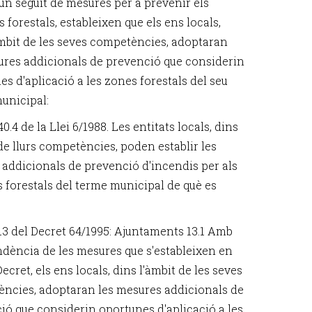
 un seguit de mesures per a prevenir els
 forestals, estableixen que els ens locals,
àmbit de les seves competències, adoptaran
ures addicionals de prevenció que considerin
s d'aplicació a les zones forestals del seu
unicipal:
40.4 de la Llei 6/1988. Les entitats locals, dins
de llurs competències, poden establir les
addicionals de prevenció d'incendis per als
s forestals del terme municipal de què es
 13 del Decret 64/1995: Ajuntaments 13.1 Amb
dència de les mesures que s'estableixen en
ecret, els ens locals, dins l'àmbit de les seves
ncies, adoptaran les mesures addicionals de
ió que considerin oportunes d'aplicació a les