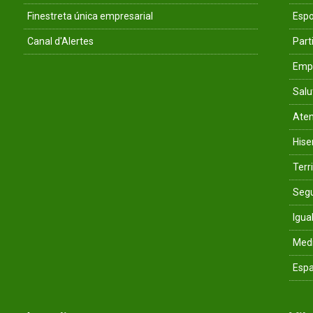
Finestreta única empresarial
Espo
Canal d'Alertes
Parti
Empr
Salu
Aten
His
Terri
Segu
Igua
Med
Espa