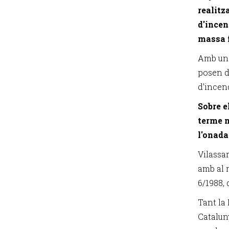
realitz
d'incen
massa f
Amb un B
posen d
d'incen
Sobre e
terme m
l'onada
Vilassa
amb al r
6/1988, 
Tant la 
Cataluny