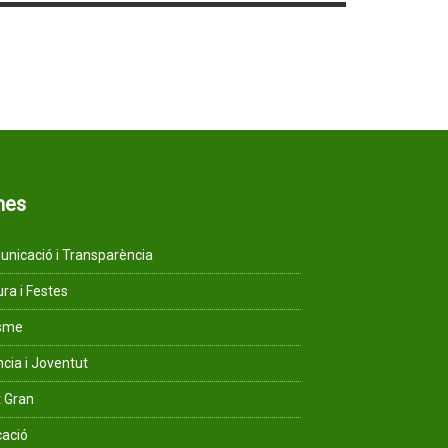
mes
nicació i Transparència
ura i Festes
isme
ncia i Joventut
 Gran
ació