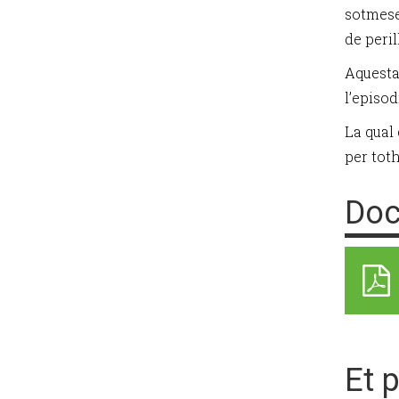
sotmese
de peri
Aquesta
l’episo
La qual 
per tot
Doc
Et 