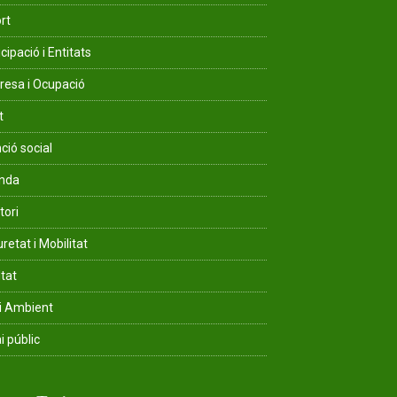
rt
cipació i Entitats
esa i Ocupació
t
ció social
enda
tori
retat i Mobilitat
ltat
i Ambient
i públic