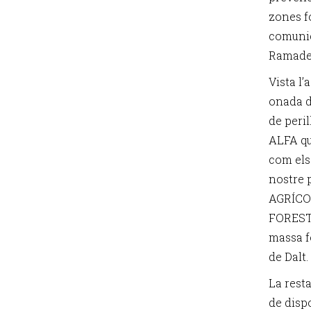
zones f
comunic
Ramader
Vista l
onada de
de peril
ALFA que
com els
nostre
AGRÍCO
FORESTA
massa f
de Dalt.
La resta
de disp