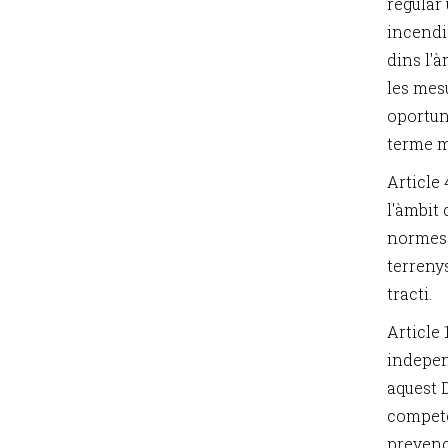
regular
incendis
dins l'
les mes
oportune
terme m
Article 
l'àmbit 
normes 
terreny
tracti.
Article
indepen
aquest D
competè
prevenc