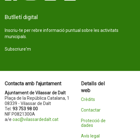
Butlletí digital
Inscriu-te per rebre informació puntual sobre les activitats
municipals.
Subscriure'm
Contacta amb l'ajuntament
Detalls del
web
Ajuntament de Vilassar de Dalt
Plaça de la República Catalana, 1
Crèdits
08339 - Vilassar de Dalt
Tel.
93 753 98 00
Contactar
NIF P0821300A
a/e
oac@vilassardedalt.cat
Protecció de
dades
Avís legal