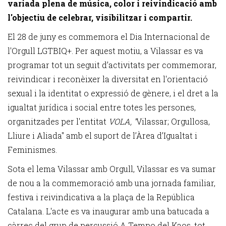
variada plena de música, color i reivindicació amb
l'objectiu de celebrar, visibilitzar i compartir.
El 28 de juny es commemora el Dia Internacional de
l'Orgull LGTBIQ+. Per aquest motiu, a Vilassar es va
programar tot un seguit d’activitats per commemorar,
reivindicar i reconèixer la diversitat en l'orientació
sexual i la identitat o expressió de gènere, i el dret a la
igualtat jurídica i social entre totes les persones,
organitzades per l'entitat
VOLA, "
Vilassar; Orgullosa,
Lliure i Aliada" amb el suport de l’Àrea d’Igualtat i
Feminismes.
Sota el lema Vilassar amb Orgull, Vilassar es va sumar
de nou a la commemoració amb una jornada familiar,
festiva i reivindicativa a la plaça de la República
Catalana. L'acte es va inaugurar amb una batucada a
càrrec del grup de percussió A Tempo del Kaos, tot