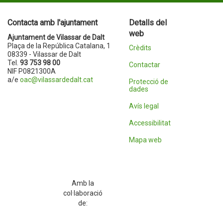
Contacta amb l'ajuntament
Detalls del
web
Ajuntament de Vilassar de Dalt
Plaça de la República Catalana, 1
Crèdits
08339 - Vilassar de Dalt
Tel.
93 753 98 00
Contactar
NIF P0821300A
a/e
oac@vilassardedalt.cat
Protecció de
dades
Avís legal
Accessibilitat
Mapa web
Amb la
col·laboració
de: