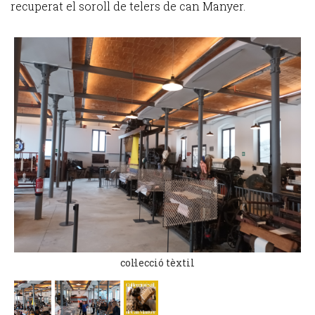
recuperat el soroll de telers de can Manyer.
col·lecció tèxtil