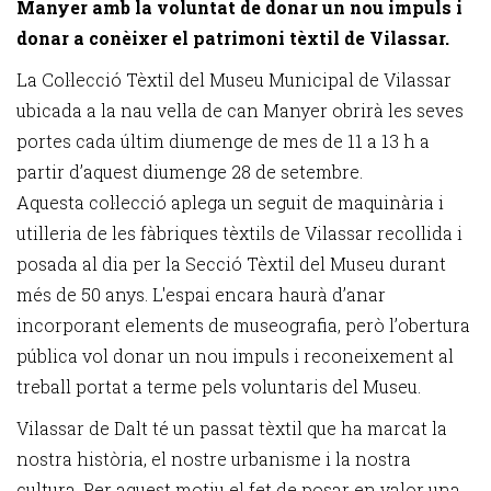
Manyer amb la voluntat de donar un nou impuls i
donar a conèixer el patrimoni tèxtil de Vilassar.
La Col·lecció Tèxtil del Museu Municipal de Vilassar
ubicada a la nau vella de can Manyer obrirà les seves
portes cada últim diumenge de mes de 11 a 13 h a
partir d’aquest diumenge 28 de setembre.
Aquesta col·lecció aplega un seguit de maquinària i
utilleria de les fàbriques tèxtils de Vilassar recollida i
posada al dia per la Secció Tèxtil del Museu durant
més de 50 anys. L'espai encara haurà d’anar
incorporant elements de museografia, però l’obertura
pública vol donar un nou impuls i reconeixement al
treball portat a terme pels voluntaris del Museu.
Vilassar de Dalt té un passat tèxtil que ha marcat la
nostra història, el nostre urbanisme i la nostra
cultura. Per aquest motiu el fet de posar en valor una