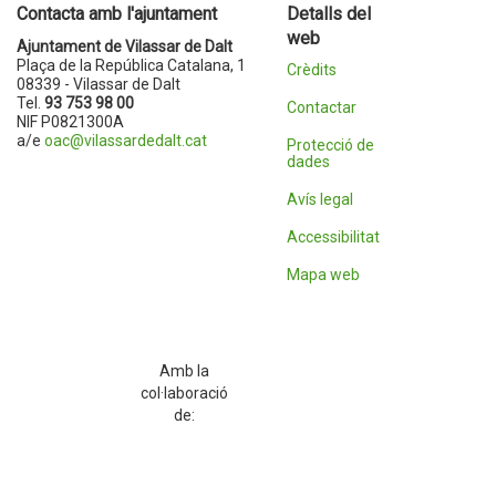
Contacta amb l'ajuntament
Detalls del
web
Ajuntament de Vilassar de Dalt
Plaça de la República Catalana, 1
Crèdits
08339 - Vilassar de Dalt
Tel.
93 753 98 00
Contactar
NIF P0821300A
a/e
oac@vilassardedalt.cat
Protecció de
dades
Avís legal
Accessibilitat
Mapa web
Amb la
col·laboració
de: