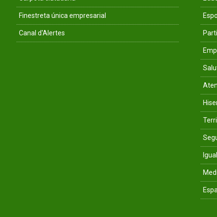
Finestreta única empresarial
Espo
Canal d'Alertes
Parti
Empr
Salu
Aten
His
Terri
Segu
Igua
Med
Espa