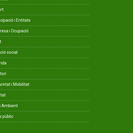
rt
cipació i Entitats
esa i Ocupació
t
ció social
enda
tori
retat i Mobilitat
ltat
i Ambient
i públic