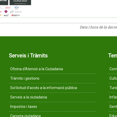
Data i hora de la darr
Serveis i Tràmits
Te
Oficina d'Atenció a la Ciutadania
Comu
Tràmits i gestions
Cult
Sol·licitud d'accés a la informació pública
Tur
Serveis a la ciutadania
Infà
Impostos i taxes
Gent
Carpeta ciutadana
Educ