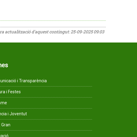
era actualització d'aquest contingut:
25-09-2025 09:03
mes
nicació i Transparència
ura i Festes
isme
ncia i Joventut
 Gran
ació